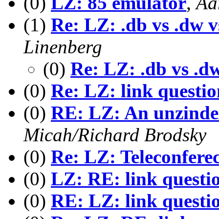
(0)
LZ: 85 emulator
,
Aa
(1)
Re: LZ: .db vs .dw v
Linenberg
(0)
Re: LZ: .db vs .d
(0)
Re: LZ: link questio
(0)
RE: LZ: An unzindexe
Micah/Richard Brodsky
(0)
Re: LZ: Teleconfere
(0)
LZ: RE: link questi
(0)
RE: LZ: link questi