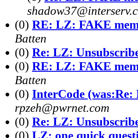
shadow37@interserv.
(0)
RE: LZ: FAKE memo
Batten
(0)
Re: LZ: Unsubscrib
(0)
RE: LZ: FAKE memo
Batten
(0)
InterCode (was:Re: 
rpzeh@pwrnet.com
(0)
Re: LZ: Unsubscrib
(0)
LZ: one quick quest