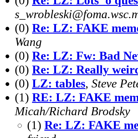
(0)
Re: LZ: Lots 'o quest
s_wrobleski@foma.wsc.m
(0)
Re: LZ: FAKE memo
Wang
(0)
Re: LZ: Fw: Bad Newz
(0)
Re: LZ: Really weir
(0)
LZ: tables
,
Steve Pet
(1)
RE: LZ: FAKE memo
Micah/Richard Brodsky
(1)
Re: LZ: FAKE me