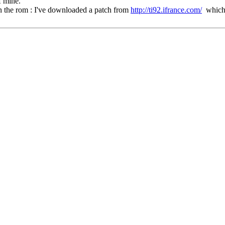
f mine.
in the rom : I've downloaded a patch from
http://ti92.ifrance.com/
which r