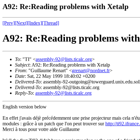
A92: Re:Reading problems with Xetalp
[Prev]
[Next]
[Index]
[Thread]
A92: Re:Reading problems with
To
: "TI" <
assembly-92@lists.ticalc.org
>
Subject
: A92: Re:Reading problems with Xetalp
From
: "Guillaume Renart" <
grenart@nordnet.fr
>
Date
: Sat, 22 May 1999 18:40:02 +0200
Delivered-To
: assembly-92-outgoing@towerguard.unix.edu.sol
Delivered-To
: assembly-92@lists.ticalc.org
Reply-To
:
assembly-92@lists.ticalc.org
English version below
En effet j'avais déjè précédemment une prise projecteur mais cela n'éta
modules : grâce à un patch que l'on peut trouver sur
http://ti92.ifranc
Merci à tous pour votre aide Guillaume