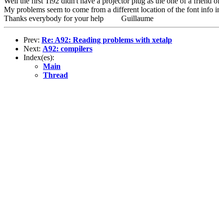
Well the first Ti92 didn't have a projector plug as the one of a friend o
My problems seem to come from a different location of the font info 
Thanks everybody for your help Guillaume
Prev:
Re: A92: Reading problems with xetalp
Next:
A92: compilers
Index(es):
Main
Thread